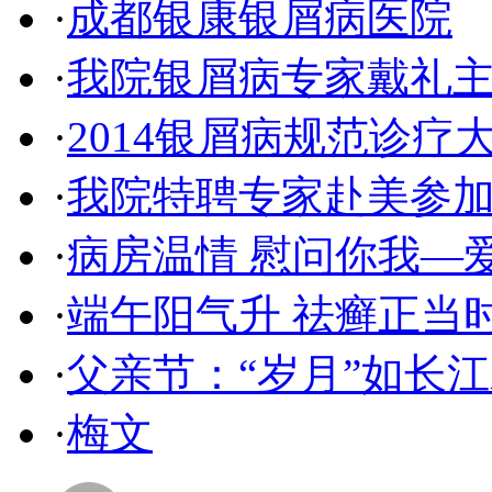
·
成都银康银屑病医院
·
我院银屑病专家戴礼主
·
2014银屑病规范诊疗
·
我院特聘专家赴美参加
·
病房温情 慰问你我—
·
端午阳气升 祛癣正当
·
父亲节：“岁月”如长江
·
梅文