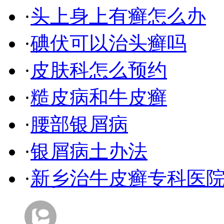
·
头上身上有癣怎么办
·
碘伏可以治头癣吗
·
皮肤科怎么预约
·
糙皮病和牛皮癣
·
腰部银屑病
·
银屑病土办法
·
新乡治牛皮癣专科医