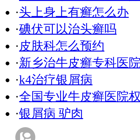
·
头上身上有癣怎么办
·
碘伏可以治头癣吗
·
皮肤科怎么预约
·
新乡治牛皮癣专科医
·
k4治疗银屑病
·
全国专业牛皮癣医院
·
银屑病 驴肉